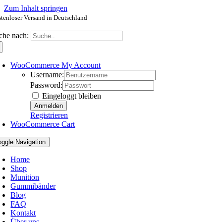
Zum Inhalt springen
tenloser Versand in Deutschland
che nach:
WooCommerce My Account
Username:
Password:
Eingeloggt bleiben
Registrieren
WooCommerce Cart
oggle Navigation
Home
Shop
Munition
Gummibänder
Blog
FAQ
Kontakt
Über uns