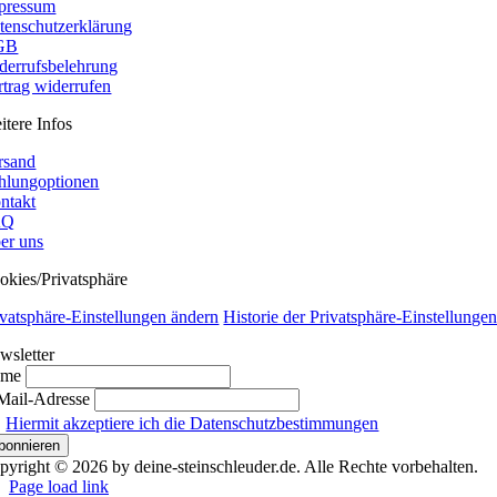
pressum
tenschutzerklärung
GB
derrufsbelehrung
rtrag widerrufen
itere Infos
rsand
hlungoptionen
ntakt
AQ
er uns
okies/Privatsphäre
ivatsphäre-Einstellungen ändern
Historie der Privatsphäre-Einstellunge
wsletter
ame
Mail-Adresse
Hiermit akzeptiere ich die Datenschutzbestimmungen
pyright © 2026 by deine-steinschleuder.de. Alle Rechte vorbehalten.
Page load link