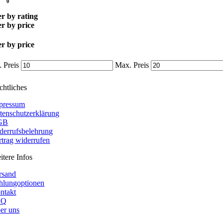
0
er by rating
er by price
er by price
 Preis
Max. Preis
chtliches
pressum
tenschutzerklärung
GB
derrufsbelehrung
rtrag widerrufen
itere Infos
rsand
hlungoptionen
ntakt
AQ
er uns