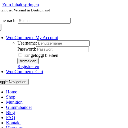
Zum Inhalt springen
tenloser Versand in Deutschland
che nach:
WooCommerce My Account
Username:
Password:
Eingeloggt bleiben
Registrieren
WooCommerce Cart
oggle Navigation
Home
Shop
Munition
Gummibänder
Blog
FAQ
Kontakt
Über uns