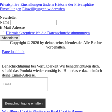
Privatsphäre-Einstellungen ändern
Historie der Privatsphäre-
Einstellungen
Einwilligungen widerrufen
Newsletter
Name
E-Mail-Adresse
Hiermit akzeptiere ich die Datenschutzbestimmungen
Copyright © 2026 by deine-steinschleuder.de. Alle Rechte
vorbehalten.
Page load link
Benachrichtigung bei Verfügbarkeit
Wir benachrichtigen dich,
sobald das Produkt wieder vorrätig ist. Hinterlasse dazu einfach
deine Email-Adresse.
Benachrichtigung erhalten
WordPress Cookie Plugin von Real Cookie Banner