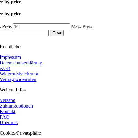
er by price
er by price
 Preis
Max. Preis
Filter
Rechtliches
Impressum
Datenschutzerklärung
AGB
Widerrufsbelehrung
Vertrag widerrufen
Weitere Infos
Versand
Zahlungoptionen
Kontakt
FAQ
Über uns
Cookies/Privatsphäre