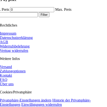
 Preis
Max. Preis
Filter
Rechtliches
Impressum
Datenschutzerklärung
AGB
Widerrufsbelehrung
Vertrag widerrufen
Weitere Infos
Versand
Zahlungoptionen
Kontakt
FAQ
Über uns
Cookies/Privatsphäre
Privatsphäre-Einstellungen ändern
Historie der Privatsphäre-
Einstellungen
Einwilligungen widerrufen