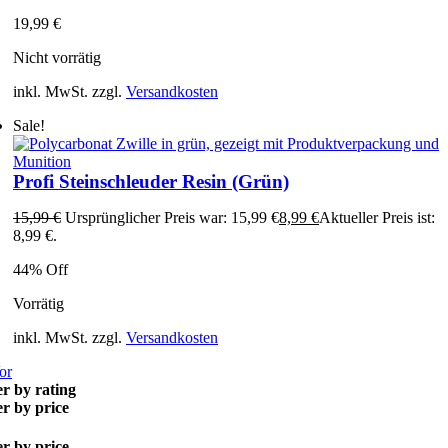
19,99
€
Nicht vorrätig
inkl. MwSt.
zzgl.
Versandkosten
Sale!
Profi Steinschleuder Resin (Grün)
15,99
€
Ursprünglicher Preis war: 15,99 €
8,99
€
Aktueller Preis ist:
8,99 €.
44% Off
Vorrätig
inkl. MwSt.
zzgl.
Versandkosten
or
er by rating
er by price
er by price