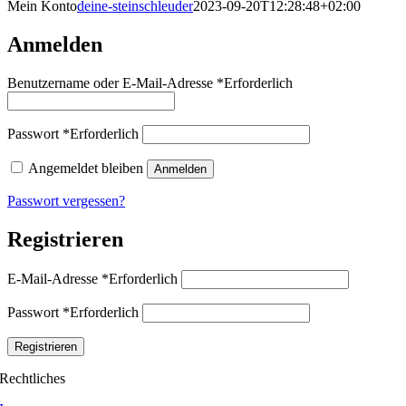
Mein Konto
deine-steinschleuder
2023-09-20T12:28:48+02:00
Anmelden
Benutzername oder E-Mail-Adresse
*
Erforderlich
Passwort
*
Erforderlich
Angemeldet bleiben
Anmelden
Passwort vergessen?
Registrieren
E-Mail-Adresse
*
Erforderlich
Passwort
*
Erforderlich
Registrieren
Rechtliches