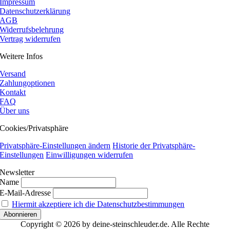
Impressum
Datenschutzerklärung
AGB
Widerrufsbelehrung
Vertrag widerrufen
Weitere Infos
Versand
Zahlungoptionen
Kontakt
FAQ
Über uns
Cookies/Privatsphäre
Privatsphäre-Einstellungen ändern
Historie der Privatsphäre-
Einstellungen
Einwilligungen widerrufen
Newsletter
Name
E-Mail-Adresse
Hiermit akzeptiere ich die Datenschutzbestimmungen
Copyright © 2026 by deine-steinschleuder.de. Alle Rechte