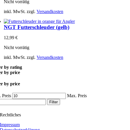
Nicht vorrätig
inkl. MwSt.
zzgl.
Versandkosten
NGT Futterschleuder (gelb)
12,99
€
Nicht vorrätig
inkl. MwSt.
zzgl.
Versandkosten
er by rating
er by price
er by price
 Preis
Max. Preis
Filter
Rechtliches
Impressum
Datenschutzerklärung