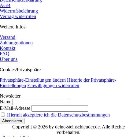
AGB
Widerrufsbelehrung
Vertrag widerrufen
Weitere Infos
Versand
Zahlungoptionen
Kontakt
FAQ
Über uns
Cookies/Privatsphäre
Privatsphäre-Einstellungen ändern
Historie der Privatsphäre-
Einstellungen
Einwilligungen widerrufen
Newsletter
Name
E-Mail-Adresse
Hiermit akzeptiere ich die Datenschutzbestimmungen
Copyright © 2026 by deine-steinschleuder.de. Alle Rechte
vorbehalten.