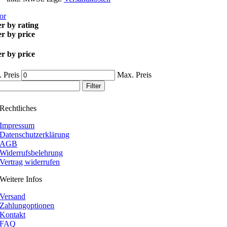
or
er by rating
er by price
er by price
 Preis
Max. Preis
Filter
Rechtliches
Impressum
Datenschutzerklärung
AGB
Widerrufsbelehrung
Vertrag widerrufen
Weitere Infos
Versand
Zahlungoptionen
Kontakt
FAQ