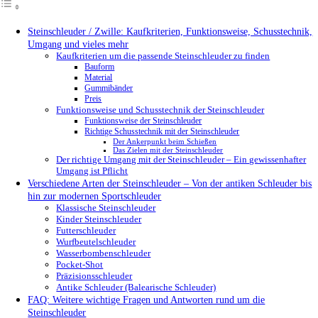
Steinschleuder / Zwille: Kaufkriterien, Funktionsweise, Schusstechnik,
Umgang und vieles mehr
Kaufkriterien um die passende Steinschleuder zu finden
Bauform
Material
Gummibänder
Preis
Funktionsweise und Schusstechnik der Steinschleuder
Funktionsweise der Steinschleuder
Richtige Schusstechnik mit der Steinschleuder
Der Ankerpunkt beim Schießen
Das Zielen mit der Steinschleuder
Der richtige Umgang mit der Steinschleuder – Ein gewissenhafter
Umgang ist Pflicht
Verschiedene Arten der Steinschleuder – Von der antiken Schleuder bis
hin zur modernen Sportschleuder
Klassische Steinschleuder
Kinder Steinschleuder
Futterschleuder
Wurfbeutelschleuder
Wasserbombenschleuder
Pocket-Shot
Präzisionsschleuder
Antike Schleuder (Balearische Schleuder)
FAQ: Weitere wichtige Fragen und Antworten rund um die
Steinschleuder