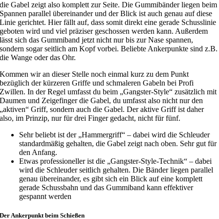
die Gabel zeigt also komplett zur Seite. Die Gummibänder liegen beim
Spannen parallel übereinander und der Blick ist auch genau auf diese
Linie gerichtet. Hier fällt auf, dass somit direkt eine gerade Schusslinie
geboten wird und viel präziser geschossen werden kann. Außerdem
lässt sich das Gummiband jetzt nicht nur bis zur Nase spannen,
sondern sogar seitlich am Kopf vorbei. Beliebte Ankerpunkte sind z.B.
die Wange oder das Ohr.
Kommen wir an dieser Stelle noch einmal kurz zu dem Punkt
bezüglich der kürzeren Griffe und schmaleren Gabeln bei Profi
Zwillen. In der Regel umfasst du beim „Gangster-Style“ zusätzlich mit
Daumen und Zeigefinger die Gabel, du umfasst also nicht nur den
„aktiven“ Griff, sondern auch die Gabel. Der aktive Griff ist daher
also, im Prinzip, nur für drei Finger gedacht, nicht für fünf.
Sehr beliebt ist der „Hammergriff“ – dabei wird die Schleuder
standardmäßig gehalten, die Gabel zeigt nach oben. Sehr gut für
den Anfang.
Etwas professioneller ist die „Gangster-Style-Technik“ – dabei
wird die Schleuder seitlich gehalten. Die Bänder liegen parallel
genau übereinander, es gibt sich ein Blick auf eine komplett
gerade Schussbahn und das Gummiband kann effektiver
gespannt werden
Der Ankerpunkt beim Schießen