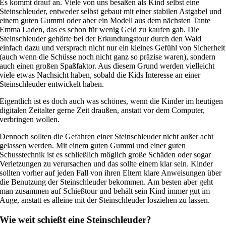
Es kommt drauf an. Viele von uns besaßen als Kind selbst eine
Steinschleuder, entweder selbst gebaut mit einer stabilen Astgabel und
einem guten Gummi oder aber ein Modell aus dem nächsten Tante
Emma Laden, das es schon für wenig Geld zu kaufen gab. Die
Steinschleuder gehörte bei der Erkundungstour durch den Wald
einfach dazu und versprach nicht nur ein kleines Gefühl von Sicherheit
(auch wenn die Schüsse noch nicht ganz so präzise waren), sondern
auch einen großen Spaßfaktor. Aus diesem Grund werden vielleicht
viele etwas Nachsicht haben, sobald die Kids Interesse an einer
Steinschleuder entwickelt haben.
Eigentlich ist es doch auch was schönes, wenn die Kinder im heutigen
digitalen Zeitalter gerne Zeit draußen, anstatt vor dem Computer,
verbringen wollen.
Dennoch sollten die Gefahren einer Steinschleuder nicht außer acht
gelassen werden. Mit einem guten Gummi und einer guten
Schusstechnik ist es schließlich möglich große Schäden oder sogar
Verletzungen zu verursachen und das sollte einem klar sein. Kinder
sollten vorher auf jeden Fall von ihren Eltern klare Anweisungen über
die Benutzung der Steinschleuder bekommen. Am besten aber geht
man zusammen auf Schießtour und behält sein Kind immer gut im
Auge, anstatt es alleine mit der Steinschleuder losziehen zu lassen.
Wie weit schießt eine Steinschleuder?