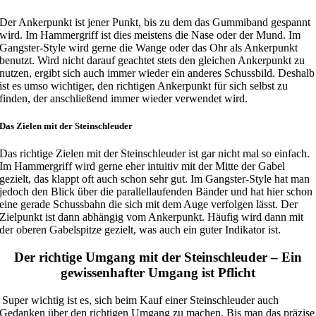
Der Ankerpunkt ist jener Punkt, bis zu dem das Gummiband gespannt
wird. Im Hammergriff ist dies meistens die Nase oder der Mund. Im
Gangster-Style wird gerne die Wange oder das Ohr als Ankerpunkt
benutzt. Wird nicht darauf geachtet stets den gleichen Ankerpunkt zu
nutzen, ergibt sich auch immer wieder ein anderes Schussbild. Deshalb
ist es umso wichtiger, den richtigen Ankerpunkt für sich selbst zu
finden, der anschließend immer wieder verwendet wird.
Das Zielen mit der Steinschleuder
Das richtige Zielen mit der Steinschleuder ist gar nicht mal so einfach.
Im Hammergriff wird gerne eher intuitiv mit der Mitte der Gabel
gezielt, das klappt oft auch schon sehr gut. Im Gangster-Style hat man
jedoch den Blick über die parallellaufenden Bänder und hat hier schon
eine gerade Schussbahn die sich mit dem Auge verfolgen lässt. Der
Zielpunkt ist dann abhängig vom Ankerpunkt. Häufig wird dann mit
der oberen Gabelspitze gezielt, was auch ein guter Indikator ist.
Der richtige Umgang mit der Steinschleuder – Ein
gewissenhafter Umgang ist Pflicht
Super wichtig ist es, sich beim Kauf einer Steinschleuder auch
Gedanken über den richtigen Umgang zu machen. Bis man das präzise