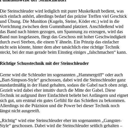
Die Steinschleuder wird lediglich mit purer Muskelkraft bedient, was
sich einfach anhört, allerdings bedarf das präzise Treffen viel Geschick
und Übung. Die Munition (Kugeln, Steine, Köder etc.) wird in die
Vorrichtung zwischen dem Gummiband platziert. Anschließend wird
das Band nach hinten gezogen, um Spannung zu erzeugen, wird das
Band nun losgelassen, fliegt das Geschoss mit hoher Geschwindigkeit
durch zwei Streben, die einem Y ähneln. Ein Prinzip das einfacher
nicht sein könnte, hinter dem aber tatsächlich eine richtige Technik
steckt, bei der man gerade beim Einstieg einiges „falschmachen“ kann.
Richtige Schusstechnik mit der Steinschleuder
Gerne wird die Schleuder im sogenannten „Hammergriff“ oder auch
„Bart-Simpson-Style“ geschossen, dabei wird die Steinschleuder ganz
standardmäßig in der Hand gehalten, sodass die Gabel nach oben zeigt
Gezielt wird dabei eher intuitiv durch die Mitte der Gabel. Diese
Technik ist aufgrund ihrer Einfachheit beliebt bei Anfängern und eigne
sich gut, um erstmal ein gutes Gefühl für das Schießen zu bekommen.
Allerdings ist die Präzision und die Power bei dieser Technik noch
längst nicht ausgereift.
„Richtig“ wird eine Steinschleuder eher im sogenannten „Gangster-
Style“ geschossen. Dabei wird die Steinschleuder seitlich gehalten –