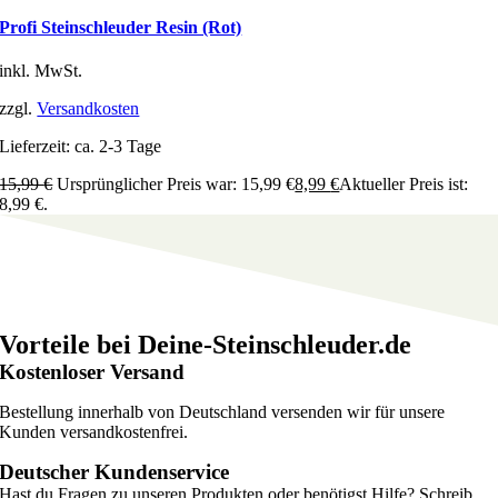
Profi Steinschleuder Resin (Rot)
inkl. MwSt.
zzgl.
Versandkosten
Lieferzeit:
ca. 2-3 Tage
15,99
€
Ursprünglicher Preis war: 15,99 €
8,99
€
Aktueller Preis ist:
8,99 €.
Vorteile bei Deine-Steinschleuder.de
Kostenloser Versand
Bestellung innerhalb von Deutschland versenden wir für unsere
Kunden versandkostenfrei.
Deutscher Kundenservice
Hast du Fragen zu unseren Produkten oder benötigst Hilfe? Schreib