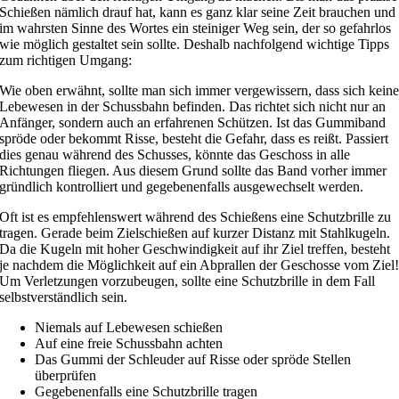
Schießen nämlich drauf hat, kann es ganz klar seine Zeit brauchen und
im wahrsten Sinne des Wortes ein steiniger Weg sein, der so gefahrlos
wie möglich gestaltet sein sollte. Deshalb nachfolgend wichtige Tipps
zum richtigen Umgang:
Wie oben erwähnt, sollte man sich immer vergewissern, dass sich kein
Lebewesen in der Schussbahn befinden. Das richtet sich nicht nur an
Anfänger, sondern auch an erfahrenen Schützen. Ist das Gummiband
spröde oder bekommt Risse, besteht die Gefahr, dass es reißt. Passiert
dies genau während des Schusses, könnte das Geschoss in alle
Richtungen fliegen. Aus diesem Grund sollte das Band vorher immer
gründlich kontrolliert und gegebenenfalls ausgewechselt werden.
Oft ist es empfehlenswert während des Schießens eine Schutzbrille zu
tragen. Gerade beim Zielschießen auf kurzer Distanz mit Stahlkugeln.
Da die Kugeln mit hoher Geschwindigkeit auf ihr Ziel treffen, besteht
je nachdem die Möglichkeit auf ein Abprallen der Geschosse vom Ziel
Um Verletzungen vorzubeugen, sollte eine Schutzbrille in dem Fall
selbstverständlich sein.
Niemals auf Lebewesen schießen
Auf eine freie Schussbahn achten
Das Gummi der Schleuder auf Risse oder spröde Stellen
überprüfen
Gegebenenfalls eine Schutzbrille tragen