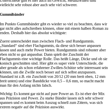
Unterschiede gibt es hier auch im Gewicht, Metallzwillen sind
vielleicht sehr robust aber auch sehr viel schwerer.
Gummibänder
Im Punkto Gummibänder gibt es wieder so viel zu beachten, dass wir
gar nicht alles aufschreiben können, ohne mit einem halben Roman zu
enden. Deshalb hier das absolut wichtigste:
Zuerst unterscheidet man zwischen Flach- und Rundgummis.
„Standard“ sind eher Flachgummis, da diese sich besser anpassen
lassen und auch mehr Power bieten. Rundgummis sind robuster aber
eben nicht so gut anpassbar. Dann spielt der Zuschnitt der
Flachgummis eine wichtige Rolle. Das heißt Länge, Dicke und ob sie
konisch geschnitten sind. Hier gibt es super viele Unterschiede, die
aber gerade als schon erfahrener Zwillen-Schütze sehr interessant sein
können, um die Zwille noch besser auf sich selbst anzupassen.
Standard ist z.B. ein Zuschnitt von 20/12 (20 mm breit oben, 12 mm
breit unten) und eine Banddicke von 0,5 – 0,6 mm, so macht macht
man für den Anfang nichts falsch.
Wichtig: Es kommt gar nicht auf pure Power an. Es ist eher der Mix
aus Präzision und Power. Zu starke Bänder lassen sich sehr schwer
spannen und es kommt beim Auszug schnell zum Zittern, was sich
extrem negativ auf die Präzision auswirkt.