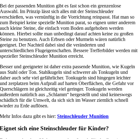
Bei der passenden Munition gibt es fast schon ein grenzenlose
Auswahl. Im Prinzip lässt sich alles mit der Steinschleuder
verschießen, was vernünftig in die Vorrichtung reinpasst. Hat man so
zum Beispiel keine spezielle Munition parat, so eignen unter anderem
auch kleine Steine, die einfach vom Boden aufgehoben werden
können. Hierbei sollte man unbedingt darauf achten keine zu großen
Steine zu benutzen. Auch Erbsen oder Murmeln wären natürlich
geeignet. Der Nachteil dabei sind die veränderten und
unterschiedlichen Flugeigenschaften. Bessere Trefferbilder werden mit
spezieller Steinschleuder Munition erreicht.
Besser und geeigneter ist daher extra passende Munition, wie Kugeln
aus Stahl oder Ton. Stahlkugeln sind schwerer als Tonkugeln und
daher auch sehr viel gefährlicher. Tonkugeln sind hingegen leichter
und zerplatzen beim Aufprall auf harten Oberflächen, die Gefahr vor
Querschlägern ist gleichzeitig viel geringer. Tonkugeln werden
außerdem natürlich aus „Schlamm“ hergestellt und sind keineswegs
schädlich für die Umwelt, da sich sich im Wasser ziemlich schnell
wieder zu Erde auflösen.
Mehr Infos dazu gibt es hier:
Steinschleuder Munition
Eignet sich eine Steinschleuder für Kinder?