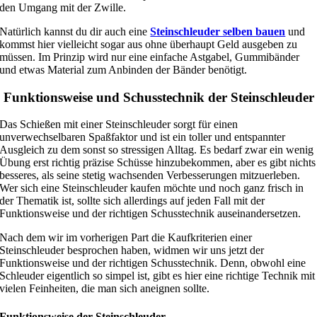
den Umgang mit der Zwille.
Natürlich kannst du dir auch eine
Steinschleuder selben bauen
und
kommst hier vielleicht sogar aus ohne überhaupt Geld ausgeben zu
müssen. Im Prinzip wird nur eine einfache Astgabel, Gummibänder
und etwas Material zum Anbinden der Bänder benötigt.
Funktionsweise und Schusstechnik der Steinschleuder
Das Schießen mit einer Steinschleuder sorgt für einen
unverwechselbaren Spaßfaktor und ist ein toller und entspannter
Ausgleich zu dem sonst so stressigen Alltag. Es bedarf zwar ein wenig
Übung erst richtig präzise Schüsse hinzubekommen, aber es gibt nichts
besseres, als seine stetig wachsenden Verbesserungen mitzuerleben.
Wer sich eine Steinschleuder kaufen möchte und noch ganz frisch in
der Thematik ist, sollte sich allerdings auf jeden Fall mit der
Funktionsweise und der richtigen Schusstechnik auseinandersetzen.
Nach dem wir im vorherigen Part die Kaufkriterien einer
Steinschleuder besprochen haben, widmen wir uns jetzt der
Funktionsweise und der richtigen Schusstechnik. Denn, obwohl eine
Schleuder eigentlich so simpel ist, gibt es hier eine richtige Technik mit
vielen Feinheiten, die man sich aneignen sollte.
Funktionsweise der Steinschleuder