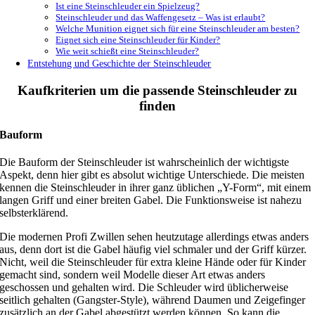
Ist eine Steinschleuder ein Spielzeug?
Steinschleuder und das Waffengesetz – Was ist erlaubt?
Welche Munition eignet sich für eine Steinschleuder am besten?
Eignet sich eine Steinschleuder für Kinder?
Wie weit schießt eine Steinschleuder?
Entstehung und Geschichte der Steinschleuder
Kaufkriterien um die passende Steinschleuder zu
finden
Bauform
Die Bauform der Steinschleuder ist wahrscheinlich der wichtigste
Aspekt, denn hier gibt es absolut wichtige Unterschiede. Die meisten
kennen die Steinschleuder in ihrer ganz üblichen „Y-Form“, mit einem
langen Griff und einer breiten Gabel. Die Funktionsweise ist nahezu
selbsterklärend.
Die modernen Profi Zwillen sehen heutzutage allerdings etwas anders
aus, denn dort ist die Gabel häufig viel schmaler und der Griff kürzer.
Nicht, weil die Steinschleuder für extra kleine Hände oder für Kinder
gemacht sind, sondern weil Modelle dieser Art etwas anders
geschossen und gehalten wird. Die Schleuder wird üblicherweise
seitlich gehalten (Gangster-Style), während Daumen und Zeigefinger
zusätzlich an der Gabel abgestützt werden können. So kann die